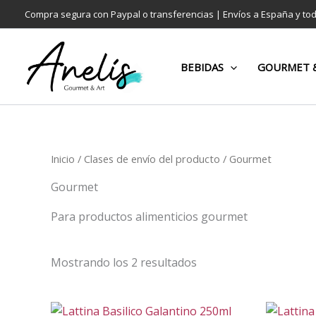
Ir
Compra segura con Paypal o transferencias | Envíos a España y to
al
contenido
BEBIDAS
GOURMET &
Inicio
/ Clases de envío del producto / Gourmet
Gourmet
Para productos alimenticios gourmet
Mostrando los 2 resultados