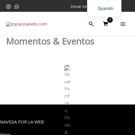
Ir
Iniciar sesión
Spanish
al
contenido
English
Buscar
Momentos & Eventos
NAVEGA POR LA WEB
Vinos