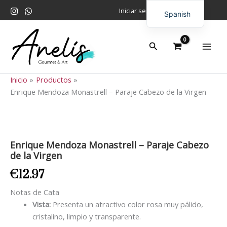
Ir
Iniciar sesión
Spanish
al
contenido
English
Buscar
Inicio
Productos
Enrique Mendoza Monastrell – Paraje Cabezo de la Virgen
Enrique
Mendoza
Monastrell
Enrique Mendoza Monastrell – Paraje Cabezo
–
de la Virgen
Paraje
Cabezo
€
12.97
de
la
Notas de Cata
Virgen
Vista:
Presenta un atractivo color rosa muy pálido,
cantidad
cristalino, limpio y transparente.