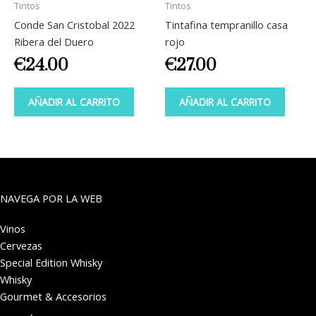
Tintos
Tintos
Conde San Cristobal 2022
Tintafina tempranillo casa
Ribera del Duero
rojo
€
24.00
€
27.00
AÑADIR AL CARRITO
AÑADIR AL CARRITO
NAVEGA POR LA WEB
Vinos
Cervezas
Special Edition Whisky
Whisky
Gourmet & Accesorios