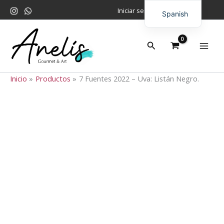
Ir
Iniciar sesión
Spanish
al
contenido
English
Buscar
Inicio
Productos
7 Fuentes 2022 – Uva: Listán Negro.
7
Fuentes
2022
–
Uva:
Listán
Negro.
cantidad