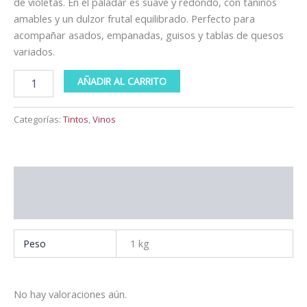
de violetas. En el paladar es suave y redondo, con taninos
amables y un dulzor frutal equilibrado. Perfecto para
acompañar asados, empanadas, guisos y tablas de quesos
variados.
AÑADIR AL CARRITO
Categorías:
Tintos
,
Vinos
Información adicional
Valoraciones (0)
Peso
1 kg
No hay valoraciones aún.