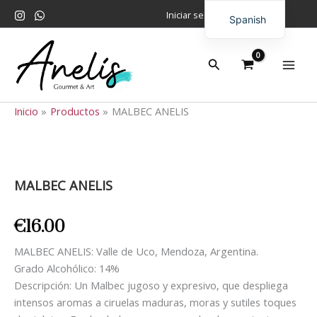
Ir
Iniciar sesión
Spanish
al
contenido
English
Buscar
Inicio
Productos
MALBEC ANELIS
MALBEC
ANELIS
cantidad
MALBEC ANELIS
€
16.00
MALBEC ANELIS: Valle de Uco, Mendoza, Argentina.
Grado Alcohólico: 14%
Descripción: Un Malbec jugoso y expresivo, que despliega
intensos aromas a ciruelas maduras, moras y sutiles toques