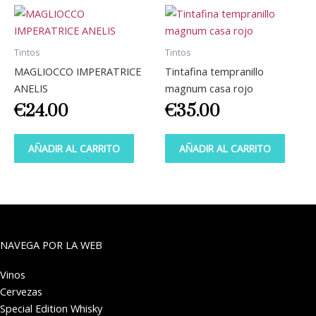
Tintos
Tintos
MAGLIOCCO IMPERATRICE
Tintafina tempranillo
ANELIS
magnum casa rojo
€
24.00
€
35.00
AÑADIR AL CARRITO
AÑADIR AL CARRITO
NAVEGA POR LA WEB
Vinos
Cervezas
Special Edition Whisky