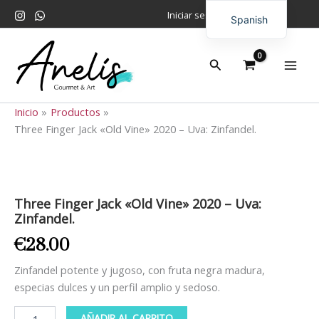
Ir
Iniciar sesión
Spanish
al
contenido
English
Buscar
Inicio
Productos
Three Finger Jack «Old Vine» 2020 – Uva: Zinfandel.
Three
Finger
Jack
Three Finger Jack «Old Vine» 2020 – Uva:
"Old
Zinfandel.
Vine"
2020
€
28.00
–
Uva:
Zinfandel potente y jugoso, con fruta negra madura,
Zinfandel.
especias dulces y un perfil amplio y sedoso.
cantidad
AÑADIR AL CARRITO