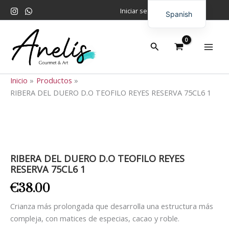
Ir
Iniciar sesión
Spanish
al
contenido
English
Buscar
Inicio
Productos
RIBERA DEL DUERO D.O TEOFILO REYES RESERVA 75CL6 1
RIBERA
DEL
DUERO
D.O
RIBERA DEL DUERO D.O TEOFILO REYES
TEOFILO
RESERVA 75CL6 1
REYES
RESERVA
€
38.00
75CL6
1
Crianza más prolongada que desarrolla una estructura más
cantidad
compleja, con matices de especias, cacao y roble.