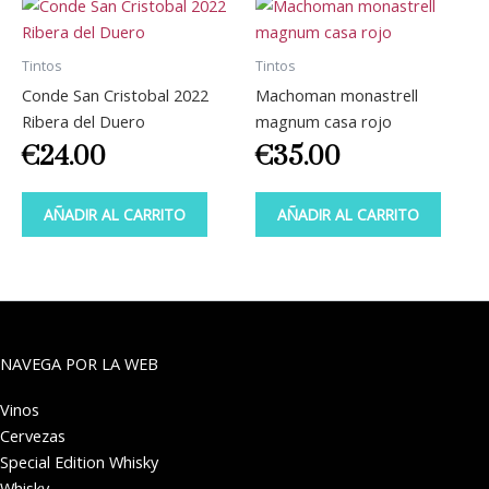
Tintos
Tintos
Conde San Cristobal 2022
Machoman monastrell
Ribera del Duero
magnum casa rojo
€
24.00
€
35.00
AÑADIR AL CARRITO
AÑADIR AL CARRITO
NAVEGA POR LA WEB
Vinos
Cervezas
Special Edition Whisky
Whisky