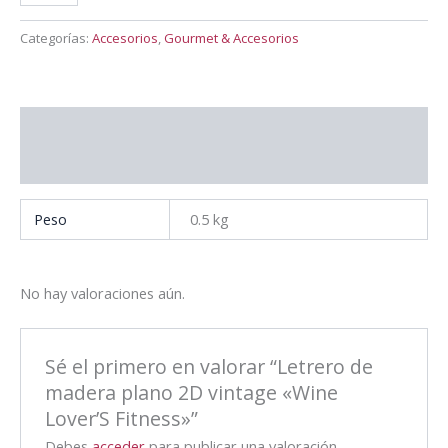
Categorías:
Accesorios
,
Gourmet & Accesorios
Información adicional
Valoraciones (0)
Peso
0.5 kg
No hay valoraciones aún.
Sé el primero en valorar “Letrero de
madera plano 2D vintage «Wine
Lover’S Fitness»”
Debes
acceder
para publicar una valoración.