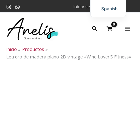
Ir
Iniciar sesión
Spanish
al
contenido
English
Buscar
Inicio
Productos
Letrero de madera plano 2D vintage «Wine Lover’S Fitness»
Letrero
de
madera
plano
2D
vintage
"Wine
Lover'S
Fitness"
cantidad