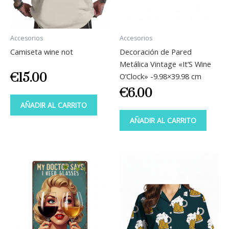
Accesorios
Accesorios
Camiseta wine not
Decoración de Pared
Metálica Vintage «It’S Wine
€
15.00
O’Clock» -9.98×39.98 cm
€
6.00
AÑADIR AL CARRITO
AÑADIR AL CARRITO