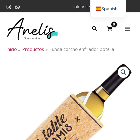
Ir
Iniciar sesión
Spanish
al
contenido
English
Buscar
Inicio
Productos
Funda corcho enfriador botella
Funda
corcho
enfriador
botella
cantidad