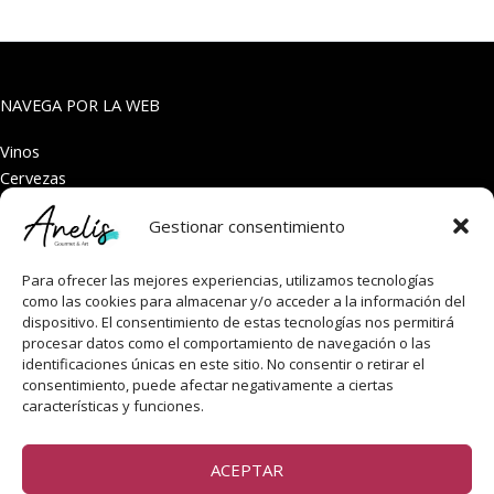
NAVEGA POR LA WEB
Vinos
Cervezas
Special Edition Whisky
Gestionar consentimiento
Whisky
Gourmet & Accesorios
Para ofrecer las mejores experiencias, utilizamos tecnologías
ENCUÉNTRANOS EN
como las cookies para almacenar y/o acceder a la información del
dispositivo. El consentimiento de estas tecnologías nos permitirá
San Antonio 5, local 11 03189 Orihuela Costa, Alicante, España.
procesar datos como el comportamiento de navegación o las
identificaciones únicas en este sitio. No consentir o retirar el
consentimiento, puede afectar negativamente a ciertas
SÍGUENOS EN
características y funciones.
ACEPTAR