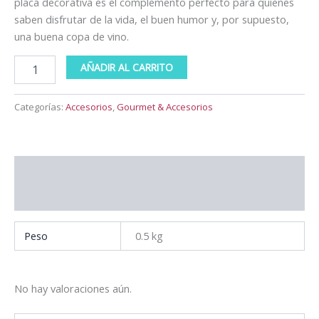
placa decorativa es el complemento perfecto para quienes
cantidad
saben disfrutar de la vida, el buen humor y, por supuesto,
una buena copa de vino.
AÑADIR AL CARRITO
Categorías:
Accesorios
,
Gourmet & Accesorios
Información adicional
Valoraciones (0)
Peso
0.5 kg
No hay valoraciones aún.