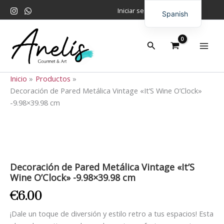
Ir
Iniciar sesión
Spanish
al
contenido
English
Buscar
Inicio
Productos
Decoración de Pared Metálica Vintage «It’S Wine O’Clock»
-9.98×39.98 cm
Decoración
de
Pared
Metálica
Decoración de Pared Metálica Vintage «It’S
Vintage
Wine O’Clock» -9.98×39.98 cm
"It'S
Wine
€
6.00
O'Clock"
-9.98x39.98
¡Dale un toque de diversión y estilo retro a tus espacios! Esta
cm