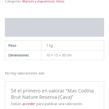
Categorías:
Blancos y espumosos
,
Vinos
Información adicional
Valoraciones (0)
Peso
1 kg
Dimensiones
10 × 15 × 30 cm
No hay valoraciones aún.
Sé el primero en valorar “Mas Codina
Brut Nature Reserva (Cava)”
Debes
acceder
para publicar una valoración.