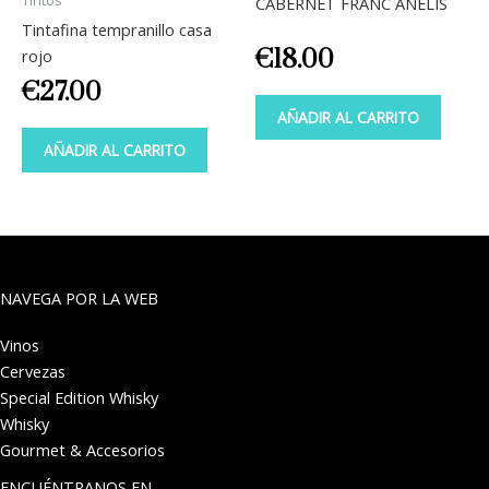
Tintos
CABERNET FRANC ANELIS
Tintafina tempranillo casa
€
18.00
rojo
€
27.00
AÑADIR AL CARRITO
AÑADIR AL CARRITO
NAVEGA POR LA WEB
Vinos
Cervezas
Special Edition Whisky
Whisky
Gourmet & Accesorios
ENCUÉNTRANOS EN