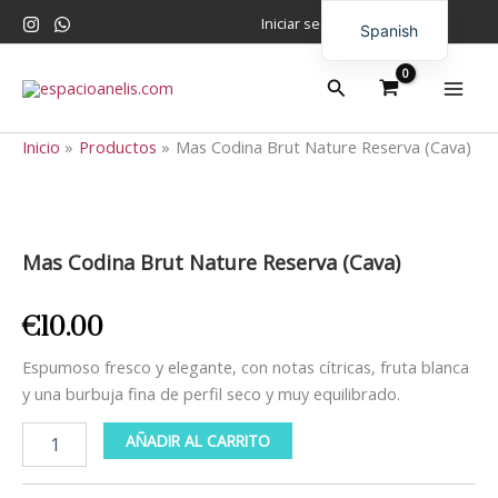
Ir
Iniciar sesión
Spanish
al
contenido
English
Buscar
Inicio
Productos
Mas Codina Brut Nature Reserva (Cava)
Mas
Codina
Brut
Mas Codina Brut Nature Reserva (Cava)
Nature
Reserva
(Cava)
€
10.00
cantidad
Espumoso fresco y elegante, con notas cítricas, fruta blanca
y una burbuja fina de perfil seco y muy equilibrado.
AÑADIR AL CARRITO