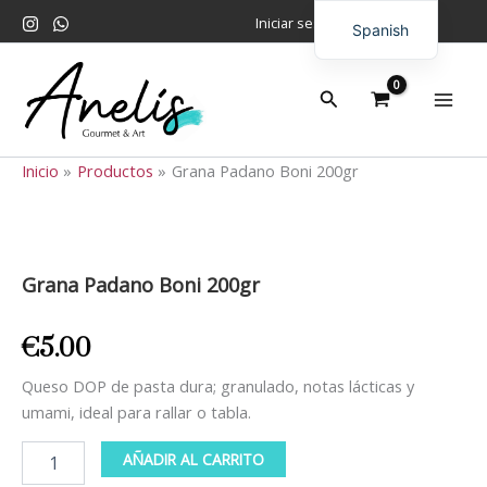
Ir
Iniciar sesión
Spanish
al
contenido
English
Buscar
Inicio
Productos
Grana Padano Boni 200gr
Grana
Padano
Boni
Grana Padano Boni 200gr
200gr
cantidad
€
5.00
Queso DOP de pasta dura; granulado, notas lácticas y
umami, ideal para rallar o tabla.
AÑADIR AL CARRITO