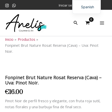
Ir
Iniciar sesión
Spanish
al
contenido
English
Buscar
Inicio
Productos
Fonpinet Brut Nature Rosat Reserva (Cava) – Uva: Pinot
Noir.
Fonpinet
Brut
Nature
Fonpinet Brut Nature Rosat Reserva (Cava) –
Rosat
Uva: Pinot Noir.
Reserva
(Cava)
€
16.00
–
Uva:
Pinot Noir de perfil fresco y elegante, con fruta roja sutil,
Pinot
notas florales y una burbuja fina de final seco.
Noir.