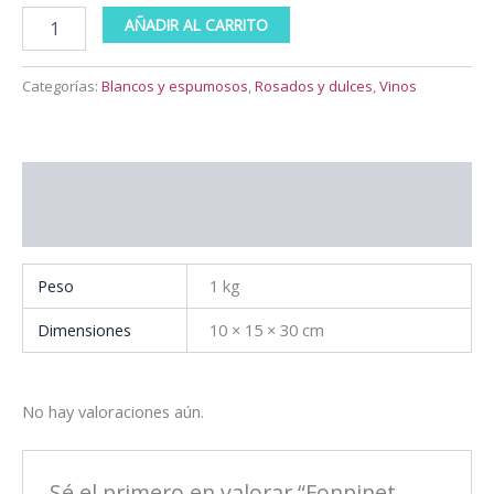
cantidad
AÑADIR AL CARRITO
Categorías:
Blancos y espumosos
,
Rosados y dulces
,
Vinos
Información adicional
Valoraciones (0)
Peso
1 kg
Dimensiones
10 × 15 × 30 cm
No hay valoraciones aún.
Sé el primero en valorar “Fonpinet