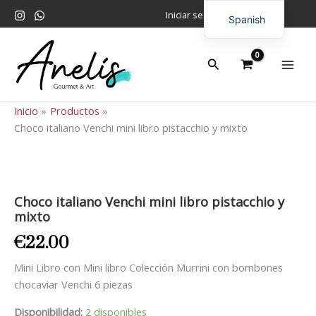
Ir
Iniciar sesión
Spanish
al
contenido
English
Buscar
Inicio
Productos
Choco italiano Venchi mini libro pistacchio y mixto
Choco
italiano
Venchi
Choco italiano Venchi mini libro pistacchio y
mini
mixto
libro
pistacchio
€
22.00
y
mixto
Mini Libro con Mini libro Colección Murrini con bombones
cantidad
chocaviar Venchi 6 piezas
Disponibilidad:
2 disponibles