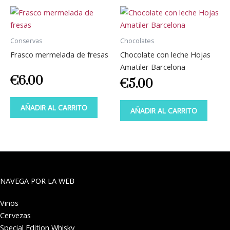
Conservas
Chocolates
Frasco mermelada de fresas
Chocolate con leche Hojas
Amatiler Barcelona
€
6.00
€
5.00
AÑADIR AL CARRITO
AÑADIR AL CARRITO
NAVEGA POR LA WEB
Vinos
Cervezas
Special Edition Whisky