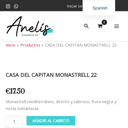
Ir
Iniciar sesión
Spanish
al
contenido
English
Buscar
Inicio
Productos
CASA DEL CAPITAN MONASTRELL 22
CASA
DEL
CAPITAN
CASA DEL CAPITAN MONASTRELL 22
MONASTRELL
22
cantidad
€
17.50
Monastrell mediterráneo, directo y sabroso; fruta negra y
notas balsámicas.
AÑADIR AL CARRITO